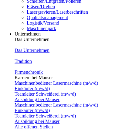
Schleifen/Entgraten/Polieren
Fräsen/Drehen
Lasergravieren/Laserbeschriften
Qualitätsmanagement
Logistik/Versand
Maschinenpark
Unternehmen
Das Unternehmen
Das Unternehmen
Tradition
Firmenchronik
Karriere bei Mauser
Maschinenbediener Lasermaschine (m/w/d)
Einkäufer (m/w/d)
Teamleiter Schweißerei (m/w/d)
Ausbildung bei Mauser
Maschinenbediener Lasermaschine (m/w/d)
Einkäufer (m/w/d)
Teamleiter Schweißerei (m/w/d)
Ausbildung bei Mauser
Alle offenen Stellen