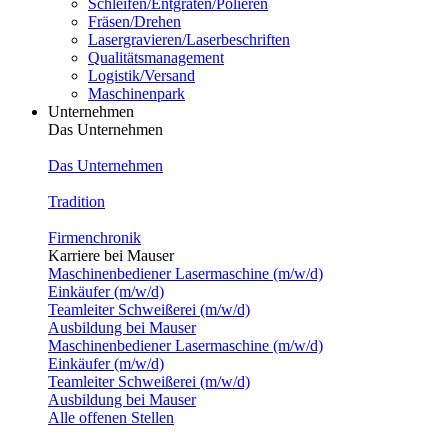
Schleifen/Entgraten/Polieren
Fräsen/Drehen
Lasergravieren/Laserbeschriften
Qualitätsmanagement
Logistik/Versand
Maschinenpark
Unternehmen
Das Unternehmen
Das Unternehmen
Tradition
Firmenchronik
Karriere bei Mauser
Maschinenbediener Lasermaschine (m/w/d)
Einkäufer (m/w/d)
Teamleiter Schweißerei (m/w/d)
Ausbildung bei Mauser
Maschinenbediener Lasermaschine (m/w/d)
Einkäufer (m/w/d)
Teamleiter Schweißerei (m/w/d)
Ausbildung bei Mauser
Alle offenen Stellen