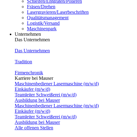
Schleifen/Entgraten/Polieren
Fräsen/Drehen
Lasergravieren/Laserbeschriften
Qualitätsmanagement
Logistik/Versand
Maschinenpark
Unternehmen
Das Unternehmen
Das Unternehmen
Tradition
Firmenchronik
Karriere bei Mauser
Maschinenbediener Lasermaschine (m/w/d)
Einkäufer (m/w/d)
Teamleiter Schweißerei (m/w/d)
Ausbildung bei Mauser
Maschinenbediener Lasermaschine (m/w/d)
Einkäufer (m/w/d)
Teamleiter Schweißerei (m/w/d)
Ausbildung bei Mauser
Alle offenen Stellen