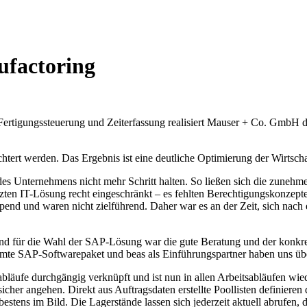
ufactoring
rtigungssteuerung und Zeiterfassung realisiert Mauser + Co. GmbH du
htert werden. Das Ergebnis ist eine deutliche Optimierung der Wirtsch
g des Unternehmens nicht mehr Schritt halten. So ließen sich die zu
zten IT-Lösung recht eingeschränkt – es fehlten Berechtigungskonzepte
end und waren nicht zielführend. Daher war es an der Zeit, sich nach e
und für die Wahl der SAP-Lösung war die gute Beratung und der konkr
mte SAP-Softwarepaket und beas als Einführungspartner haben uns üb
äufe durchgängig verknüpft und ist nun in allen Arbeitsabläufen wiede
sicher angehen. Direkt aus Auftragsdaten erstellte Poollisten definieren
 bestens im Bild. Die Lagerstände lassen sich jederzeit aktuell abrufen,